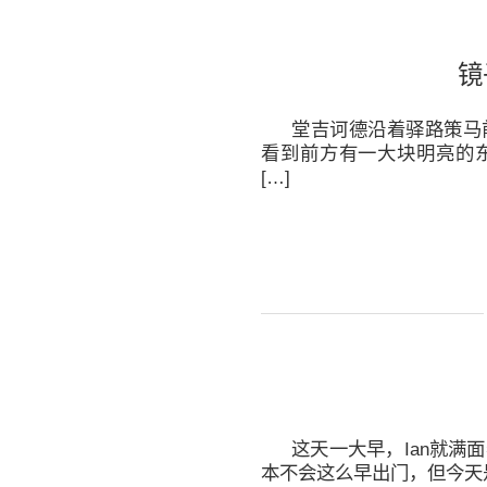
镜
堂吉诃德沿着驿路策马
看到前方有一大块明亮的
[…]
这天一大早，Ian就满
本不会这么早出门，但今天是他和