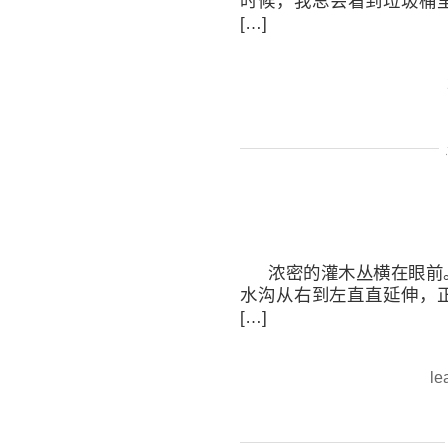
时候，我总会看到垃圾桶
[…]
浓密的灌木丛横在眼前
水沟从右到左直直延伸，
[…]
le