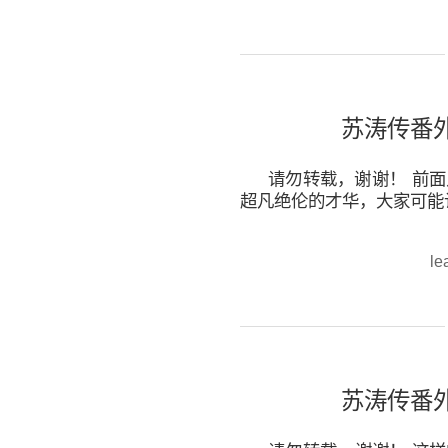
苏涛传番
请勿转载，谢谢！ 前
超凡绝伦的才华，大家可能认
le
苏涛传番