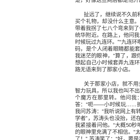
楚，好像这些商店都是他开
扯远了，继续说不久前和他
买个礼物，却没什么主意。
带着我拐了七八个弯来到了一家
统华附近。在路上，他问我
时候玩过九连环。”“九连环
码，是个人闭着眼睛都能套出
我迷茫的眼神，“算了，跟你
想起自己小时候套弄九连环
路无语来到了那家小店。
关于那家小店，就不用
智力玩具，所以我也叫不出
个魔方在那里转。他问我：
答：“呃——小时候玩……
我问苏涛：“我听说网上有
学者”，苏涛头也没抬，还
我紧接着问他。“大概50
的眼神里充满了不相信。“
了！” 苏涛笑了：“好，要