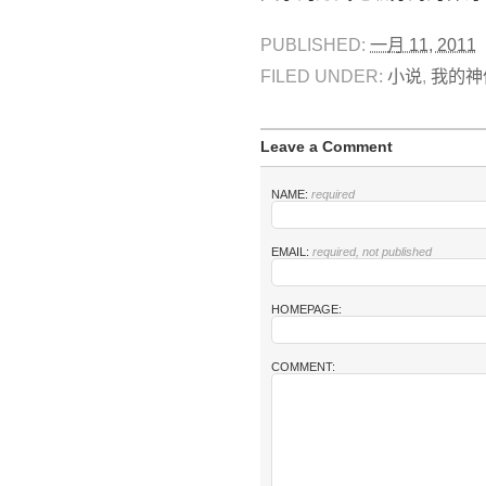
PUBLISHED:
一月 11, 2011
FILED UNDER:
小说
,
我的神
Leave a Comment
NAME:
required
EMAIL:
required, not published
HOMEPAGE:
COMMENT: