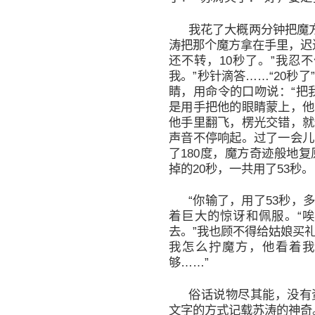
我花了大概两分钟把魔方
涛把那个魔方拿在手里，迟
还不转，10秒了。”我忍
我。”秒针滴答……“20秒
睛，用命令的口吻说：“把
是用手把他的眼睛蒙上，他
他手里翻飞，楞光交错，就
声音不停响起。过了一会儿
了180度，魔方奇迹般地
掉的20秒，一共用了53秒。
“你输了，用了53秒，
着巨大的惊讶和佩服。“
去。”我也顾不得给姑娘买
我怎么拧魔方，他看着我
够……”
俗话说物尽其能，没有
文字的方式记载苏涛的神奇