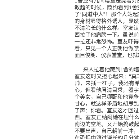
1舍还有几间寝室是亮着灯
教超的时候，隐约看到1舍
了“同道中人”！那个人站
的身材显得格外诱人，显然
不清脸长的什么样。室友认
西拉了他肩膀一下。虽说前
一拉还非常恐怖。室友吓得
看，只见一个人正朝他做噤
面目俊朗、仪表堂堂，也就
来人拉着他藏到1舍的
室友这时又担心起来：“莫
帅，来插一杠子，我还有希
心，但看他眉清目秀，器宇
个美女，自己哪配和他竞争
甘心，就这样矛盾地胡思乱
了声：你看。室友这才回过
西。室友正纳闷她在埋什么
南边的空地，又开始捣鼓起
不要出声，自己朝前一冲，
在恐惧中渡过漫长的几分钟