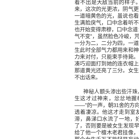
看不出是大敌当前的样子
来，这次的光更浓，阴气更
一道暗黄色的光，虽说也看
生满脸戾气，口中念着听不
也开始变得肃穆，口中念道
气不变”，虽然脸色冷峻，
一分为二，二分为四，一道
生此时全部气力都用来和神
力来对付，只能束手待毙。
凑巧迎面打到她的连衣帽上
那道黄光还亮了三分。女生
不出话来。
神秘人额头渗出些汗珠
生这才过神来，忿忿地握
——”的一声，朝31舍的
透着凄凉。他这才走到室
滞，鼻涕口水流了一地，
了，否则要是被女生发现早
给了他一个檀木老君挂像，