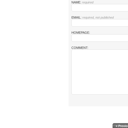
NAME:
required
EMAIL:
required, not published
HOMEPAGE:
COMMENT:
« Previ