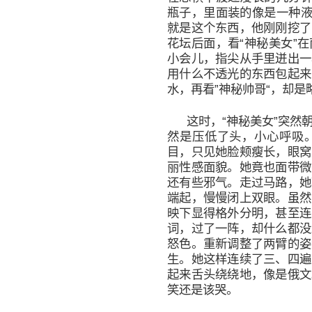
瓶子，里面装的像是一种液
就是这个东西，他刚刚挖了
花坛后面，看“神秘美女”
小会儿，指尖从手里迸出一
用什么不透光的东西包起来
水，再看”神秘帅哥“，却是
这时，“神秘美女”突然
然是压低了头，小心呼吸
目，只见她脸颊瘦长，眼窝
丽性感面貌。她竟也面带微
还有些邪气。走过马路，她
端起，慢慢闭上双眼。虽然
映下显得格外分明，甚至连
词，过了一阵，却什么都没
怒色。重新调整了两臂的姿
生。她这样连续了三、四遍
起来舌头绕绕地，像是俄文
笑还是该哭。