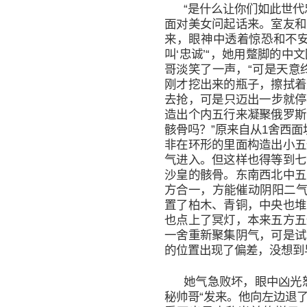
“是什么让你们如此世代
面对美女问起话来。室友和
来，眼神中透着惊恐和不安
叫‘忠诚’“，她用蹩脚的
哥淡笑了一声，“可是天意
刚才挖出来的瓶子，擦拭着
去抢，可是只迈出一步就停
造出个内五行来凝聚俄罗斯
骸骨吗？”原来自从1舍西
非在环形的里面构造出小五
气进入。但这样也得等到七
沙皇的骸骨。东南西北中五
方合一，方能催动阴阳二气
置了柏木、青铜，中央也堆
也点上了冥灯，本来五方五
一舍重新聚集阴气，可是试
的位置出现了偏差，没想到
她气急败坏，眼中凶光
秘帅哥“发来。他向左边退