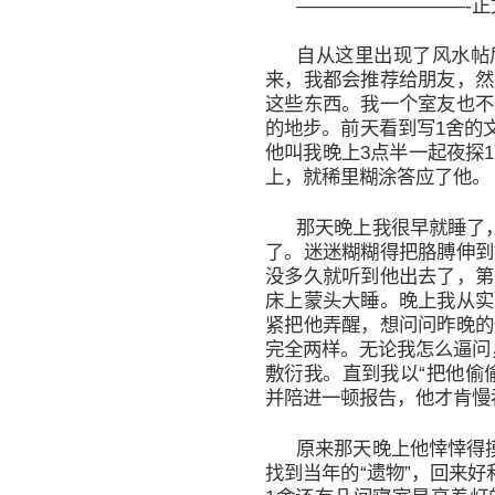
—————————-
自从这里出现了风水帖
来，我都会推荐给朋友，然
这些东西。我一个室友也不
的地步。前天看到写1舍的
他叫我晚上3点半一起夜探
上，就稀里糊涂答应了他。
那天晚上我很早就睡了
了。迷迷糊糊得把胳膊伸到
没多久就听到他出去了，第
床上蒙头大睡。晚上我从实
紧把他弄醒，想问问昨晚的
完全两样。无论我怎么逼问，
敷衍我。直到我以“把他偷
并陪进一顿报告，他才肯慢
原来那天晚上他悻悻得
找到当年的“遗物”，回来