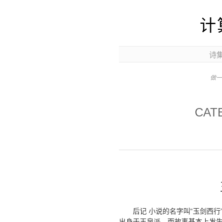
计
诗
做一
CAT
后记 小说的名字叫“玉剑西行
出身于玉泉派，而故事基本上发生在