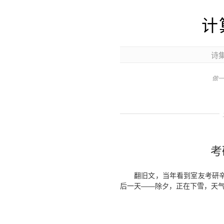
计
诗
做一
考
翻旧文，当年看到室友考研
后一天——除夕，正在下雪，天气冷